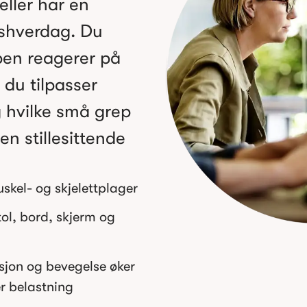
eller har en
dshverdag. Du
pen reagerer på
 du tilpasser
 hvilke små grep
 en stillesittende
kel- og skjelettplager
stol, bord, skjerm og
sjon og bevegelse øker
r belastning