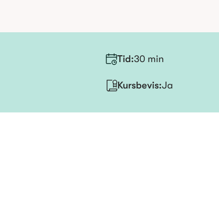
Tid
:
30 min
Kursbevis
:
Ja
Kurskalen
Lær om kroppen, fys
arbeidsplassen, og i