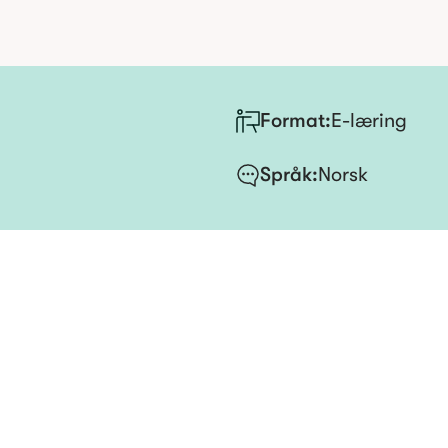
Format:
E-læring
Språk
:
Norsk
der
isk belastning, hvilke regler som gjeld
kke minst, tips til god ergonomi i praksi