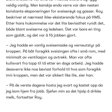
veldig vanlig. Men kanskje enda verre var den nesten 
konstante eksponeringen for sveiserøyk og gasser. Roy 
beskriver et nærmest ikke-eksisterende fokus på HMS. 
Etter hans hukommelse var det lite bevissthet rundt det, 
både blant sveiserne og ledelsen. Det var bare en ting 
som gjaldt, og det var å få jobben gjort.
– Jeg hadde en vanlig sveisemaske og verneutstyr på 
kroppen. På båt foregikk sveisingen ofte i små rom, med 
minimalt av ventilasjon og avtrekk. Man var ofte 
kullsvart fra topp til tå etter en dags arbeid. Jeg hadde 
dessverre ikke noe bevisst forhold til hva som foregikk 
inni kroppen, men det var sikkert like ille, sier han.
– På de verste dagene hosta jeg svart og kastet opp da 
jeg kom hjem fra jobb. Sjefen min sa det hjalp å drikke 
melk, fortsetter Roy.