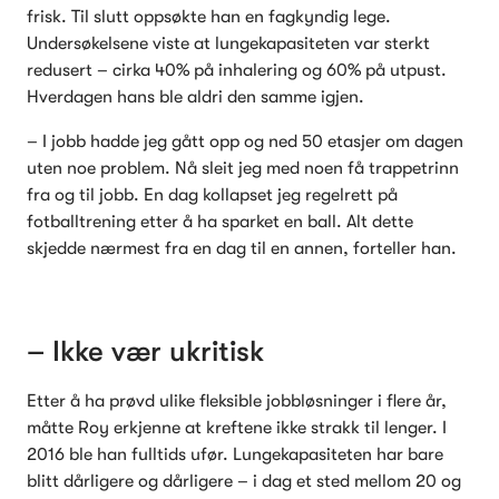
frisk. Til slutt oppsøkte han en fagkyndig lege. 
Undersøkelsene viste at lungekapasiteten var sterkt 
redusert – cirka 40% på inhalering og 60% på utpust. 
Hverdagen hans ble aldri den samme igjen.
– I jobb hadde jeg gått opp og ned 50 etasjer om dagen 
uten noe problem. Nå sleit jeg med noen få trappetrinn 
fra og til jobb. En dag kollapset jeg regelrett på 
fotballtrening etter å ha sparket en ball. Alt dette 
skjedde nærmest fra en dag til en annen, forteller han.
– Ikke vær ukritisk
Etter å ha prøvd ulike fleksible jobbløsninger i flere år, 
måtte Roy erkjenne at kreftene ikke strakk til lenger. I 
2016 ble han fulltids ufør. Lungekapasiteten har bare 
blitt dårligere og dårligere – i dag et sted mellom 20 og 