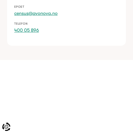
EPOST
census@avonova.no
TELEFON
400 05 896