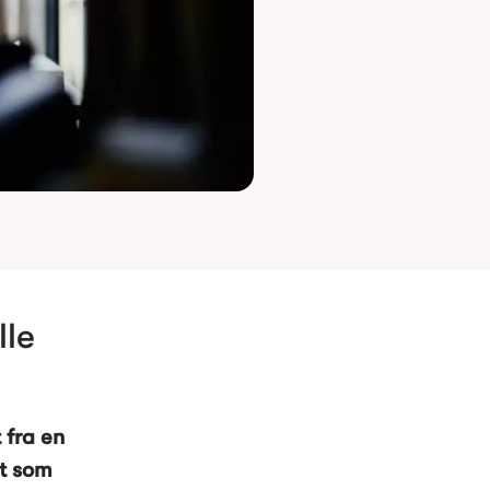
le 
 fra en 
t som 