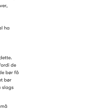
er, 
l ha 
ette. 
ordi de 
e bør få 
t bør 
 slags 
 må 