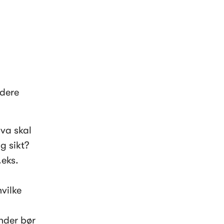
dere 
a skal 
g sikt? 
eks. 
ilke 
nder bør 