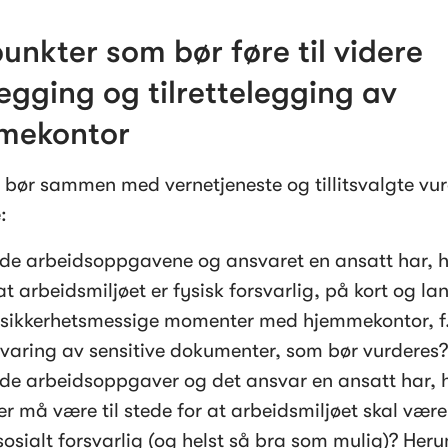
punkter som bør føre til videre 
egging og tilrettelegging av 
mekontor
 bør sammen med vernetjeneste og tillitsvalgte vur
:
 de arbeidsoppgavene og ansvaret en ansatt har, hv
 at arbeidsmiljøet er fysisk forsvarlig, på kort og lan
 sikkerhetsmessige momenter med hjemmekontor, f.
aring av sensitive dokumenter, som bør vurderes?
 de arbeidsoppgaver og det ansvar en ansatt har, hv
er må være til stede for at arbeidsmiljøet skal være 
osialt forsvarlig (og helst så bra som mulig)? Heru