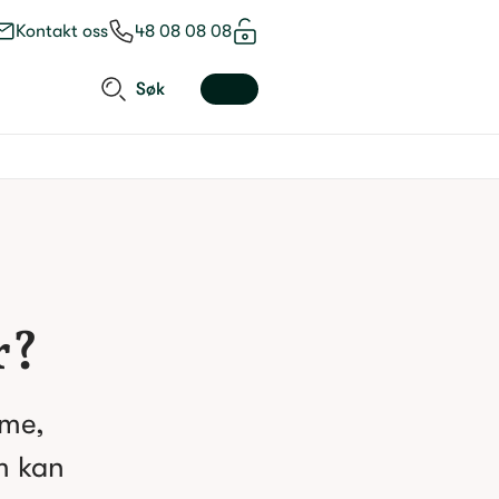
Kontakt oss
48 08 08 08
Søk
r?
me, 
 kan 