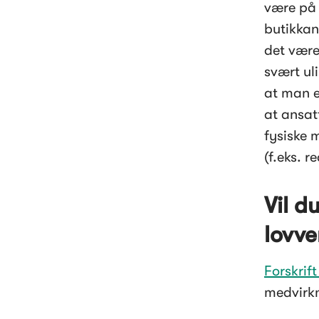
være på 
butikkan
det være
svært ul
at man e
at ansat
fysiske 
(f.eks. r
Vil d
lovve
Forskrif
medvirk