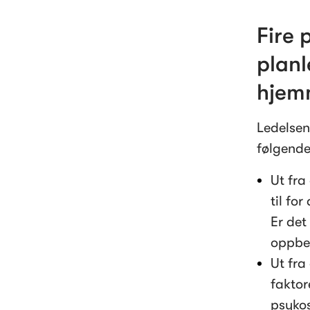
Fire 
planl
hjem
Ledelsen
følgende
Ut fra
til for
Er det
oppbev
Ut fra
faktor
psykos