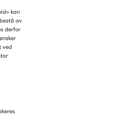
id» kan 
bestå av 
 derfor 
nsker 
 ved 
tor 
akeres 