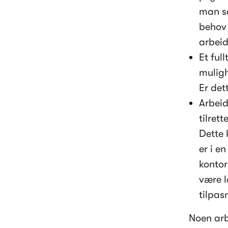
man se
behov 
arbeid
Et ful
muligh
Er det
Arbeids
tilret
Dette 
er i e
kontor
være l
tilpas
Noen arb