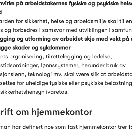
nvirke på arbeidstakernes fysiske og psykiske helse
rden for sikkerhet, helse og arbeidsmiljø skal til enh
es og forbedres i samsvar med utviklingen i samfun
gging og utforming av arbeidet skje med vekt på å
ets organisering, tilrettelegging og ledelse, 
stidsordninger, lønnssystemer, herunder bruk av

sjonslønn, teknologi mv. skal være slik at arbeidsta
tsettes for uheldige fysiske eller psykiske belastning
t sikkerhetshensyn ivaretas.
krift om hjemmekontor
an har definert noe som fast hjemmekontor trer for