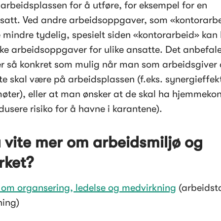
arbeidsplassen for å utføre, for eksempel for en 
satt. Ved andre arbeidsoppgaver, som «kontorarbe
 mindre tydelig, spesielt siden «kontorarbeid» kan 
ike arbeidsoppgaver for ulike ansatte. Det anbefales
r så konkret som mulig når man som arbeidsgiver ø
te skal være på arbeidsplassen (f.eks. synergieffekt
møter), eller at man ønsker at de skal ha hjemmekon
edusere risiko for å havne i karantene).
u vite mer om arbeidsmiljø og 
rket?
t om organsering, ledelse og medvirkning
 (arbeidst
ning)