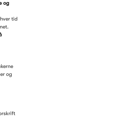
 og 
ver tid 
net. 
 
kerne 
er og 
skrift 