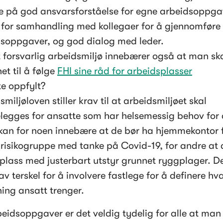
 på god ansvarsforståelse for egne arbeidsoppgav
for samhandling med kollegaer for å gjennomføre 
soppgaver, og god dialog med leder.
lt forsvarlig arbeidsmiljø innebærer også at man ska
et til å følge 
FHI sine råd for arbeidsplasser
te oppfylt?
miljøloven stiller krav til at arbeidsmiljøet skal 
telegges for ansatte som har helsemessig behov for d
kan for noen innebære at de bør ha hjemmekontor f
n risikogruppe med tanke på Covid-19, for andre at d
plass med justerbart utstyr grunnet ryggplager. De
av terskel for å involvere fastlege for å definere hva
ning ansatt trenger.
eidsoppgaver er det veldig tydelig for alle at man