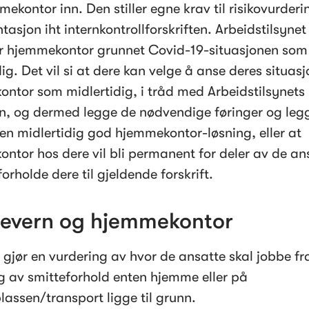
ekontor inn. Den stiller egne krav til risikovurderin
sjon iht internkontrollforskriften. Arbeidstilsynet 
r hjemmekontor grunnet Covid-19-situasjonen som 
ig. Det vil si at dere kan velge å anse deres situasj
ntor som midlertidig, i tråd med Arbeidstilsynets 
on, og dermed legge de nødvendige føringer og legge
r en midlertidig god hjemmekontor-løsning, eller at 
ntor hos dere vil bli permanent for deler av de ans
orholde dere til gjeldende forskrift.
tevern og hjemmekontor
gjør en vurdering av hvor de ansatte skal jobbe fra
g av smitteforhold enten hjemme eller på 
lassen/transport ligge til grunn.