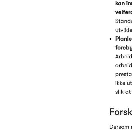
kan in
Standa
utvikl
Planle
Arbeid
arbeid
presta
ikke u
slik a
Fors
Dersom m