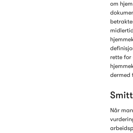
om hjemm
dokumenta
betrakte
midlertid
hjemmeko
definisj
rette fo
hjemmeko
dermed f
Smit
Når man 
vurderin
arbeidsp