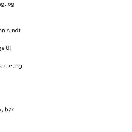
g, og 
on rundt 
 til 
atte, og 
, bør 